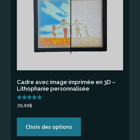
plusieurs
variations.
Les
options
peuvent
être
choisies
sur
la
Cadre avec image imprimée en 3D –
page
Lithophanie personnalisée
du
produit
Note
39,99
$
5.00
sur 5
Choix des options