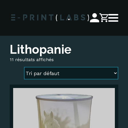
Lithopanie
11 résultats affichés
Ce
produit
a
plusieurs
variations.