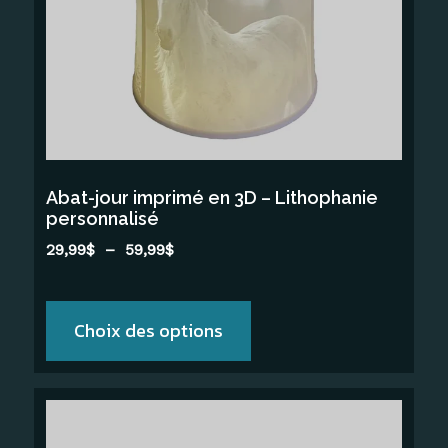
Les
options
peuvent
être
choisies
sur
la
Abat-jour imprimé en 3D – Lithophanie
page
personnalisé
du
Plage
29,99
$
–
59,99
$
produit
de
prix :
29,99$
Choix des options
à
59,99$
Ce
produit