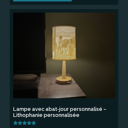
Ce
produit
a
plusieurs
variations.
Les
options
peuvent
être
choisies
sur
la
Lampe avec abat-jour personnalisé –
page
Lithophanie personnalisée
du