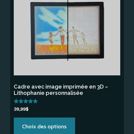
a
plusieurs
variations.
Les
options
peuvent
être
choisies
sur
la
Cadre avec image imprimée en 3D –
page
Lithophanie personnalisée
du
produit
Note
39,99
$
5.00
sur 5
Choix des options