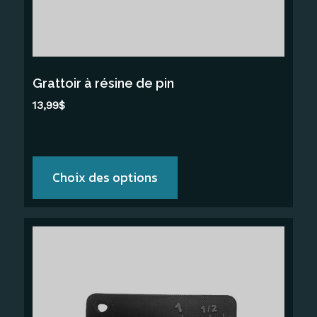
être
choisies
sur
la
Grattoir à résine de pin
page
13,99
$
du
produit
Choix des options
Ce
produit
a
plusieurs
variations.