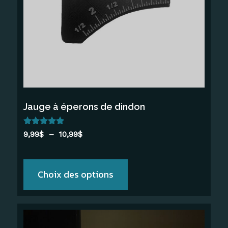
Les
options
peuvent
être
choisies
sur
la
Jauge à éperons de dindon
page
du
Note
Plage
9,99
$
–
10,99
$
produit
5.00
de
sur 5
prix :
9,99$
Choix des options
à
10,99$
Ce