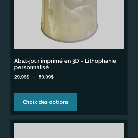
Les
options
peuvent
être
choisies
sur
la
Abat-jour imprimé en 3D – Lithophanie
page
personnalisé
du
Plage
29,99
$
–
59,99
$
produit
de
prix :
29,99$
Choix des options
à
59,99$
Ce
produit