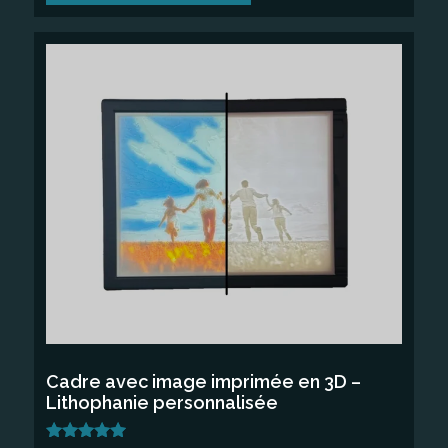
Ce
produit
a
plusieurs
variations.
Les
options
peuvent
être
choisies
sur
la
Cadre avec image imprimée en 3D –
page
Lithophanie personnalisée
du