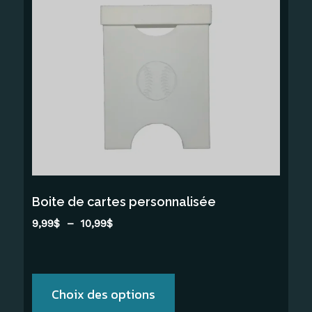
a
plusieurs
variations.
Les
options
peuvent
être
choisies
sur
la
Boite de cartes personnalisée
page
Plage
9,99
$
–
10,99
$
du
de
produit
prix :
9,99$
à
Choix des options
10,99$