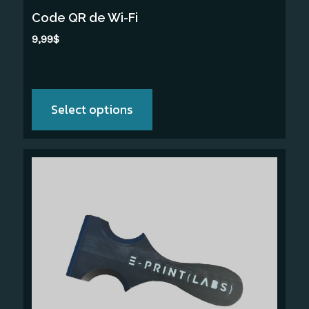
la
Code QR de Wi-Fi
page
9,99
$
du
produit
Select options
Ce
produit
a
plusieurs
variations.
Les
options
peuvent