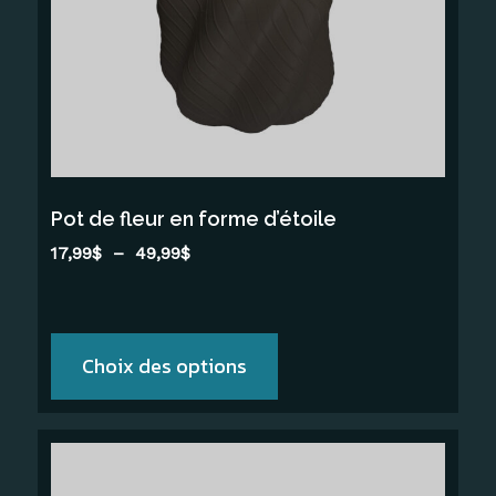
Les
options
peuvent
être
choisies
sur
la
Pot de fleur en forme d’étoile
page
Plage
17,99
$
–
49,99
$
du
de
produit
prix :
17,99$
à
Choix des options
49,99$
Ce
produit