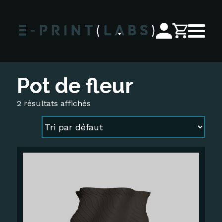
Pot de fleur
2 résultats affichés
Ce
produit
a
plusieurs
variations.