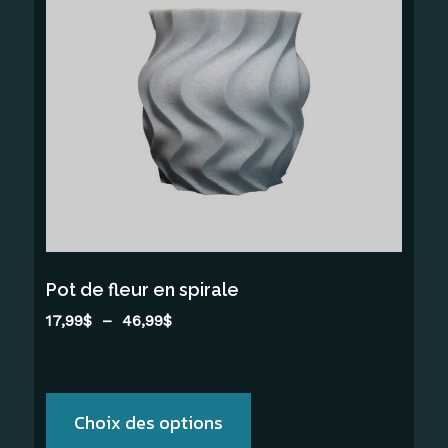
a
plusieurs
variations.
Les
options
peuvent
être
choisies
sur
la
Pot de fleur en spirale
page
Plage
17,99
$
–
46,99
$
du
de
produit
prix :
17,99$
à
Choix des options
46,99$